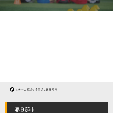
>
チーム紹介
>
埼玉県
>
春日部市
春日部市