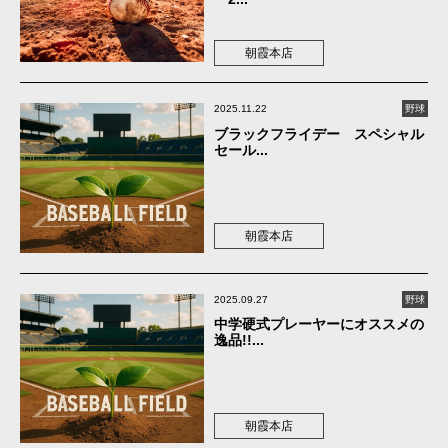
朝霞本店
2025.11.22
野球
ブラックフライデー スペシャル
セール...
朝霞本店
2025.09.27
野球
中学硬式プレーヤーにオススメの
逸品!!...
朝霞本店