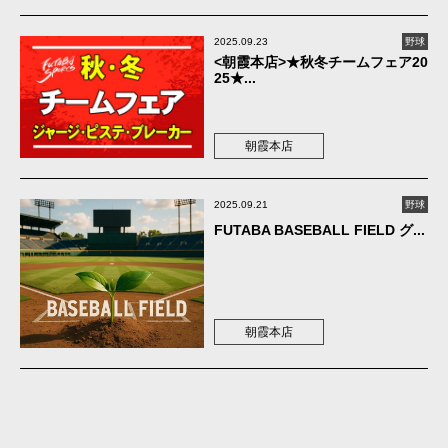
2025.09.23
野球
<朝霞本店>★秋冬チームフェア20
25★...
朝霞本店
2025.09.21
野球
FUTABA BASEBALL FIELD グ...
朝霞本店