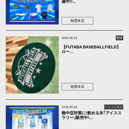
催中!!...
朝霞本店
2026.06.23
野球
【FUTABA BASEBALLFIELD】
ロー...
朝霞本店
2026.05.28
フィットネス
熱中症対策に!飲める氷｢アイスス
ラリー｣販売中!...