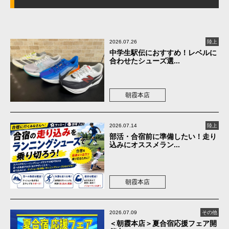
2026.07.26
陸上
中学生駅伝におすすめ！レベルに
合わせたシューズ選...
朝霞本店
2026.07.14
陸上
部活・合宿前に準備したい！走り
込みにオススメラン...
朝霞本店
2026.07.09
その他
＜朝霞本店＞夏合宿応援フェア開