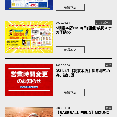
朝霞本店
2026.04.14
ソフトボール
<朝霞本店>4/19(日)開催!成長＆ケ
ガ予防の...
朝霞本店
2026.03.30
卓球
3/31-4/1【朝霞本店】決算棚卸の
為、誠に勝...
朝霞本店
2026.01.08
野球
【BASEBALL FIELD】MIZUNO
2...