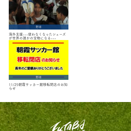
野球
海外支援---使わなくなったシューズ
が世界の誰かの宝物になる---
野球
11/25朝霞サッカー館移転閉店のお知
らせ