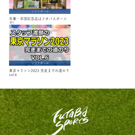
ソフトボール
卒業・卒団記念品はフタバスポーツ
で!
ソフトボール
東京マラソン2023 完走までの道のり
vol.6