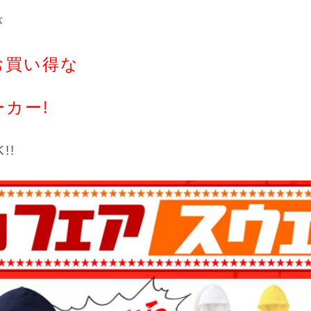
が
お買い得な
カー!
!!