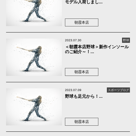
モデル入荷しまし...
朝霞本店
2023.07.30
野球
＜朝霞本店野球＞新作インソール
のご紹介～！...
朝霞本店
2023.07.09
スポーツブログ
野球も足元から！...
朝霞本店