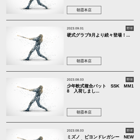
朝霞本店
2023.09.01
野球
硬式グラブ9月より続々登場！...
朝霞本店
2023.08.03
野球
少年軟式複合バット SSK MM1
8 入荷しまし...
朝霞本店
2023.08.03
野球
ミズノ ビヨンドレガシー NEW