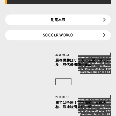
朝霞本店
SOCCER WORLD
2018.06.15
Warning
: Attempt to read p
最多優勝はサッカー王国・ブラジ
roperty "cat_name" on strin
g in
/home/futabasp/futaba
ル 歴代優勝国一覧...
-sp.com/public_html/wp-c
ontent/themes/futaba_202
1/archive.php
on line
43
2018.06.15
Warning
: Attempt to read p
勝てば全国！市立船橋、日体大
roperty "cat_name" on strin
g in
/home/futabasp/futaba
柏、流通経済大柏、習...
-sp.com/public_html/wp-c
ontent/themes/futaba_202
1/archive.php
on line
43