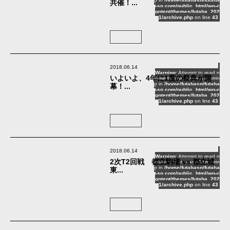
g in
/home/futabasp/futaba
共催！...
-sp.com/public_html/wp-c
ontent/themes/futaba_202
1/archive.php
on line
43
2018.06.14
Warning
: Attempt to read p
いよいよ、4年に1度の祭典が開
roperty "cat_name" on strin
g in
/home/futabasp/futaba
幕！...
-sp.com/public_html/wp-c
ontent/themes/futaba_202
1/archive.php
on line
43
2018.06.14
Warning
: Attempt to read p
2次T2回戦 都立駒場 vs 都立城
roperty "cat_name" on strin
g in
/home/futabasp/futaba
東...
-sp.com/public_html/wp-c
ontent/themes/futaba_202
1/archive.php
on line
43