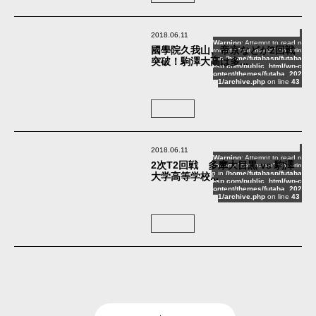
2018.06.11
Warning
: Attempt to read p
國學院久我山、帝京などが2回戦
roperty "cat_name" on strin
g in
/home/futabasp/futaba
突破！駒澤大高は多...
-sp.com/public_html/wp-c
ontent/themes/futaba_202
1/archive.php
on line
43
2018.06.11
Warning
: Attempt to read p
2次T2回戦 多摩大目黒 vs 駒澤
roperty "cat_name" on strin
g in
/home/futabasp/futaba
大学高等学校...
-sp.com/public_html/wp-c
ontent/themes/futaba_202
1/archive.php
on line
43