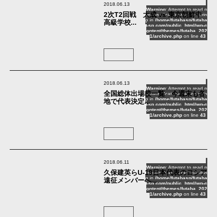
2018.06.13
Warning
: Attempt to read p
2次T2回戦 大成 vs 東京朝鮮中
roperty "cat_name" on strin
g in
/home/futabasp/futaba
高級学校...
-sp.com/public_html/wp-c
ontent/themes/futaba_202
1/archive.php
on line
43
2018.06.13
Warning
: Attempt to read p
全国総体出場校一覧 今週末も各
roperty "cat_name" on strin
g in
/home/futabasp/futaba
地で代表決定...
-sp.com/public_html/wp-c
ontent/themes/futaba_202
1/archive.php
on line
43
2018.06.11
Warning
: Attempt to read p
久保建英らU-19日本代表のロシア
roperty "cat_name" on strin
g in
/home/futabasp/futaba
遠征メンバーへ...
-sp.com/public_html/wp-c
ontent/themes/futaba_202
1/archive.php
on line
43