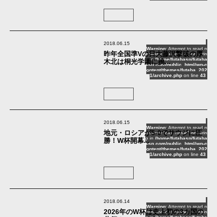
2018.06.15
Warning
: Attempt to read p
昨年全国準Vの日大藤沢撃破の厚
roperty "cat_name" on strin
g in
/home/futabasp/futaba
木北は桐光学園に挑...
-sp.com/public_html/wp-c
ontent/themes/futaba_202
1/archive.php
on line
43
2018.06.15
Warning
: Attempt to read p
地元・ロシアが5-0でサウジに圧
roperty "cat_name" on strin
g in
/home/futabasp/futaba
勝！W杯開幕...
-sp.com/public_html/wp-c
ontent/themes/futaba_202
1/archive.php
on line
43
2018.06.14
Warning
: Attempt to read p
2026年のW杯は史上初の3カ国の
roperty "cat_name" on strin