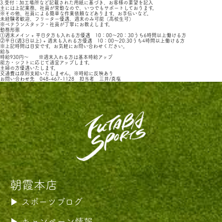
3.受付：加工場所など記載された用紙に基づき、お客様の要望を記入
主には上記業務。社員が常勤なので、いつでもサポートしております。
※その他、社員による簡単な作業依頼などあります。お手伝いなど。
未経験者歓迎、フリーター優遇、週末のみ可能（高校生可）
※ベテランスタッフ・社員が丁寧にお教えします。
勤務形態
①週末メイン + 平日夕方も入れる方優遇 10：00〜20：30うち6時間以上働ける方
②平日(週3日以上) + 週末も入れる方優遇 10：00〜20:30うち4時間以上働ける方
※上記時間は目安です。お気軽にお問い合わせください。
給与
時給930円〜 ※週末入れる方は基本時給アップ
能力・シフトに応じて適宜アップします。
主婦の方優遇いたします。
交通費は原則支給いたしません。※時給に反映あり
お問い合わせ先 048-467-1128 担当者 三井/真塩
朝霞本店
スポーツブログ
キャンペーン情報