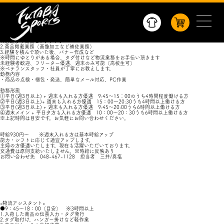
<WEBショップアシスタント>
●9：45～15：00（目安） ※前後の調整可能
1.店頭より商品ピックアップ
2.梱包・発送業務
3.売り上げ処理（簡単ＰＣ入力）
※時間にゆとりがある場合、タグ付けなど物流業務をお手伝い頂きます
●15：00～20：30（目安） ※前後の調整可能
1.店頭より商品ピックアップ
2.商品掲載業務（画像加工など補佐業務）
3.経験を積んで頂いた後、バナー作成など
※時間にゆとりがある場合、タグ付けなど物流業務をお手伝い頂きます
未経験者歓迎、フリーター優遇、週末のみ可能（高校生可）
※ベテランスタッフ・社員が丁寧にお教えします。
勤務内容
・商品の点検・梱包・発送、簡単なメール対応、PC作業
勤務形態
①平日(週3日以上) + 週末も入れる方優遇 9:45〜15：00のうち4時間程度働ける方
②平日(週3日以上)+ 週末も入れる方優遇 15：00〜20:30うち4時間以上働ける方
③平日(週3日以上) + 週末も入れる方優遇 9:45〜20:00うち6時間以上働ける方
④週末メイン + 平日夕方も入れる方優遇 10：00〜20：30うち6時間以上働ける方
※上記時間は目安です。お気軽にお問い合わせください。
時給930円〜 ※週末入れる方は基本時給アップ
能力・シフトに応じて適宜アップします。
主婦の方優遇いたします。現在も活躍いただいております。
交通費は原則支給いたしません。※時給に反映あり
お問い合わせ先 048-467-1128 担当者 三井/真塩
<物流アシスタント>
●9：45～18：00（目安） ※3時間以上
1.入荷した商品の伝票入力・タグ発行
2.タグ取付け、ハンガー掛けなど軽作業