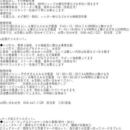
3.商品出し、その他軽作業
※時間にゆとりがある場合、WEBショップの梱包作業などお手伝い頂きます
未経験者歓迎、フリーター優遇、週末のみ可能（高校生可）
※ベテランスタッフ・社員が丁寧にお教えします。
業務内容
・伝票入力、タグ発行・取付、ハンガー掛けなどのその他物流作業
勤務形態
①平日(週3日以上) + 土曜日も入れる方優遇 9:45〜15：00のうち3時間以上働ける方
②平日(週3日以上)+ 土曜日も入れる方優遇 9：45〜18:00のうち4時間以上働ける方※上記時間は
目安です。お気軽にお問い合わせください。お問い合わせ先 048-462-1321 担当者 三井
<店頭アシスタント>
◆レジ打ち、簡単な接客、その他販売に関わる業務全般
1.レジ打ち：商品のタグをスキャンし、お会計
2.接客：お客様のお問い合わせへの回答、もしくは難しい内容は社員などへ引き継ぎ
3.その他業務：ラッピング、品出しなど諸業務
常に社員などメインスタッフがおりますので、サポート体制整ってます
未経験者歓迎、フリーター優遇、週末のみ可能（高校生可）
※ベテランスタッフ・社員が丁寧にお教えします
勤務形態
①週末メイン + 平日夕方も入れる方優遇 10：00〜20：30うち6時間以上働ける方
②平日(週3日以上) + 日曜日入れる方優遇 14：00〜20:30うち4時間以上働ける方
※上記時間は目安です。お気軽にお問い合わせください。
時給930円〜 ※週末入れる方は基本時給アップ
能力・シフトに応じて適宜アップします。
主婦の方優遇いたします。現在も活躍いただいております。
交通費は原則支給いたしません。※時給に反映あり
お問い合わせ先 048-467-1128 担当者 三井/真塩
<マーク加工アシスタント>
◆シューズ・ウェアなどへのマーク加工業務(受付・加工)
1.シューズマーク：簡単なＰＣ作業とセッティングで、機械が自動加工
2.ウェアマーク：簡単なＰＣ作業でマーク地カット、指示通りの位置へ切ったマークをプレス