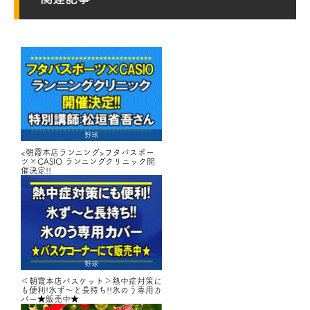
野球
<朝霞本店ランニング>フタバスポー
ツ×CASIO ランニングクリニック開
催決定!!
野球
＜朝霞本店バスケット＞熱中症対策に
も便利!氷ず～と長持ち!!氷のう専用カ
バー★販売中★