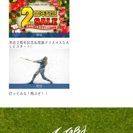
野球
本店２周年記念＆改装クリスマスＳＡ
ＬＥスタート!
野球
打ってみな！飛ぶぞ！！