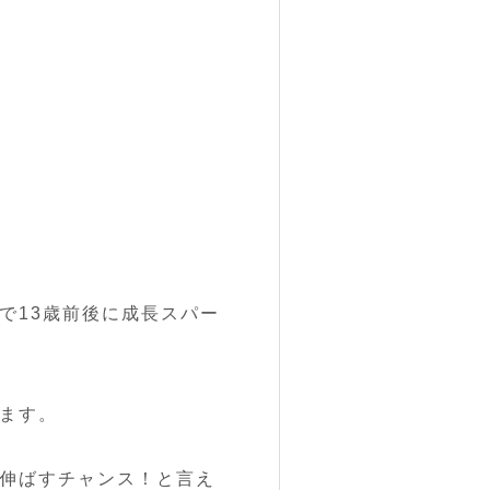
で13歳前後
に
成長スパー
ます。
伸ばすチャンス！
と言え