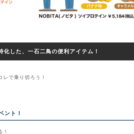
特化した、一石二鳥の便利アイテム！
コレで乗り切ろう！
ベント！
る！