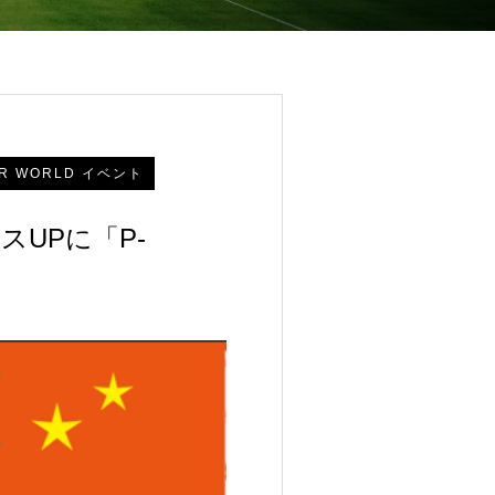
R WORLD イベント
スUPに「P-