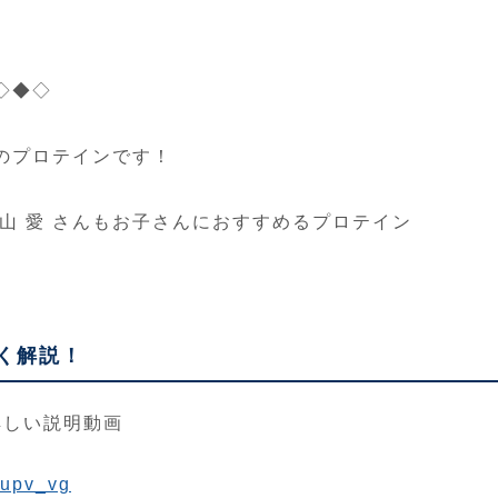
◇◆◇
のプロテインです！
山 愛 さんもお子さんにおすすめるプロテイン
しく解説！
の詳しい説明動画
uupv_vg