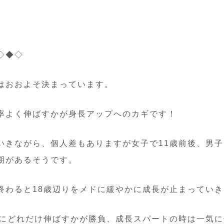
◇◆◇
はおおよそ決まっています。
率よく伸ばすかが身長アップへのカギ
です！
いきながら、個人差もありますが
女子で11歳前後、男子
期
があるそうです。
終わると
18歳辺り
をメドに緩やかに成長が止まっていき
でにどれだけ伸ばすかが勝負
、
成長スパートの時は一気に