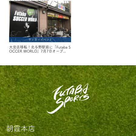
サッカーイベント
大宮店移転！北与野駅前に「Futaba S
OCCER WORLD」7月7日オープ...
朝霞本店