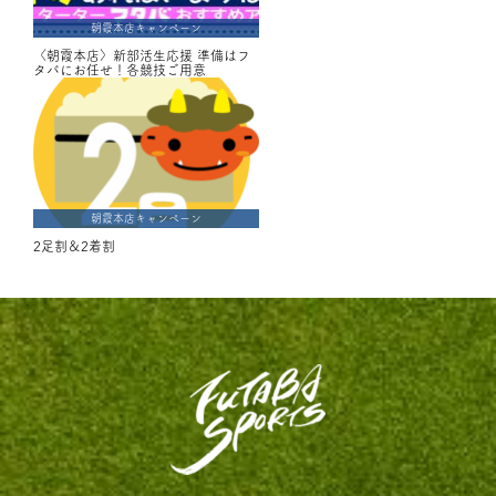
朝霞本店キャンペーン
〈朝霞本店〉新部活生応援 準備はフ
タバにお任せ！各競技ご用意
朝霞本店キャンペーン
2足割＆2着割