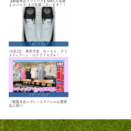
【朝霞本店ランニング】NIKE人気陸
上スパイク まだ在庫ございます！！
スポーツブログ
10月3日 発売予定 ＮＩＫＥ クリ
スティアーノ・ロナウドモデル！
スポーツブログ
〈朝霞本店レディースアパレルお買得
品入荷!!〉