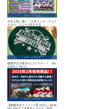
スポーツブログ
今年も熱い戦い！少年サッカーＦＵＴ
ＡＢＡ ＣＵＰ5年生大会
スポーツブログ
朝霞本店決算SALE 3/7スタート BA
SEBALL FIELD
スポーツブログ
【朝霞本店ランニング】ASICS・NEW
BALANCE 2月発売モデルのご案内