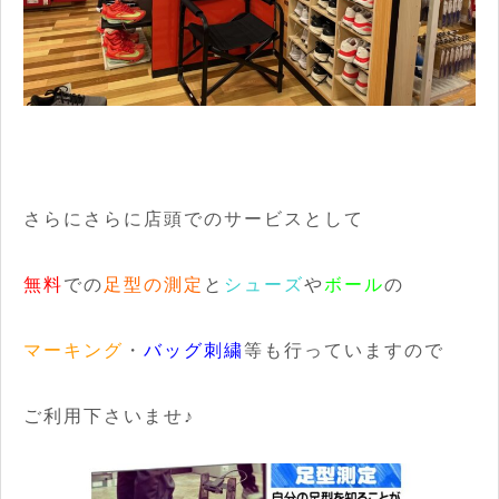
さらにさらに店頭でのサービスとして
無料
での
足型の測定
と
シューズ
や
ボール
の
マーキング
・
バッグ刺繍
等も行っていますので
ご利用下さいませ♪