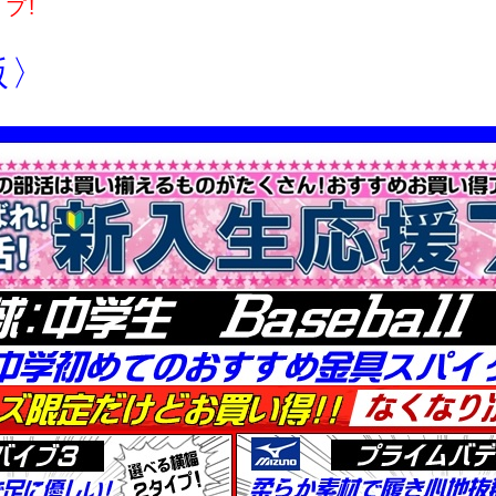
プ!
版〉