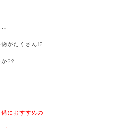
は…
物がたくさん!?
か??
準備におすすめの