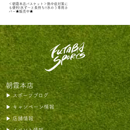
＜朝霞本店バスケット＞熱中症対策に
も便利!氷ず～と長持ち!!氷のう専用カ
バー★販売中★
朝霞本店
スポーツブログ
キャンペーン情報
店舗情報