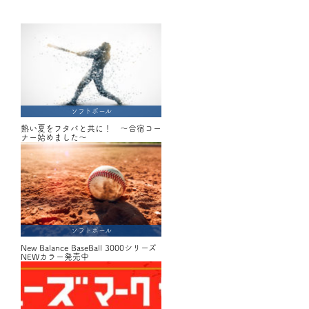
ソフトボール
熱い夏をフタバと共に！ ～合宿コー
ナー始めました～
ソフトボール
New Balance BaseBall 3000シリーズ
NEWカラー発売中