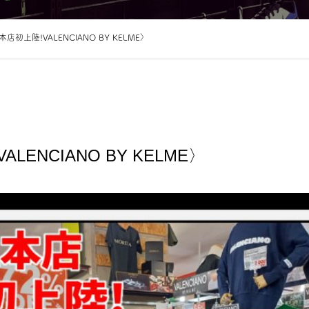
店初上陸!VALENCIANO BY KELME〉
LENCIANO BY KELME〉