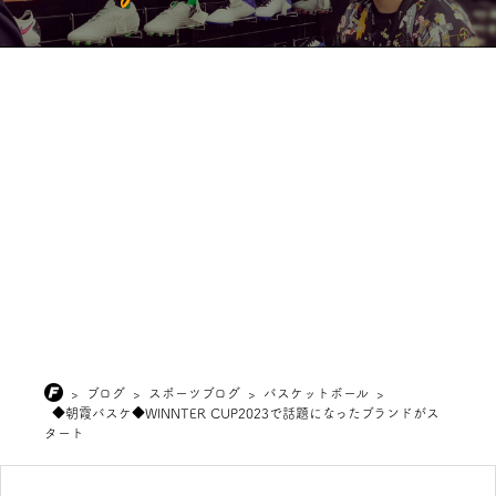
>
ブログ
>
スポーツブログ
>
バスケットボール
>
◆朝霞バスケ◆WINNTER CUP2023で話題になったブランドがス
タート