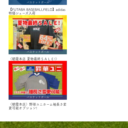
バスケットボール
【FUTABA BASEBALLFIELD】adidas
特価シューズ入荷
バスケットボール
〈朝霞本店 夏物最終ＳＡＬＥ!〉
バスケットボール
〈朝霞本店〉野球ユニホーム袖長さ変
更可能オプション!