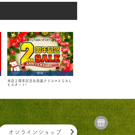
野球
本店２周年記念＆改装クリスマスＳＡＬ
Ｅスタート!
キャン
ペーン
オンラインショップ