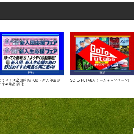
野球
野球
ようやく活動開始!新入団・新入部生お
GO to FUTABA チームキャンペーン!
すすめ用品!野球