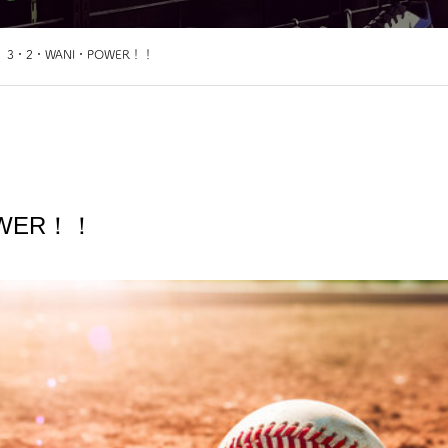
3・2・WANI・POWER！！
OWER！！